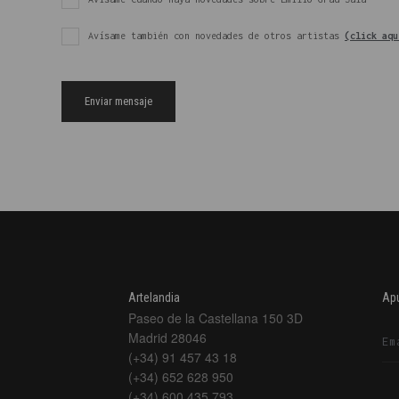
Avísame también con novedades de otros artistas
(click aqu
Artelandia
Apú
Paseo de la Castellana 150 3D
Madrid 28046
(+34) 91 457 43 18
(+34) 652 628 950
(+34) 600 435 793